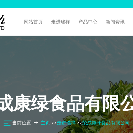
网站首页
走进瑞祥
产品中心
新闻资讯
成康绿食品有限
当前位置
主页
>>
走进瑞祥
>>
荣成康绿食品有限公司