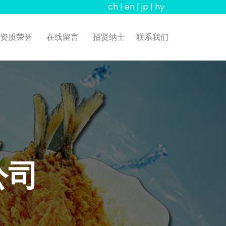
ch |
en |
jp |
hy
资质荣誉
在线留言
招贤纳士
联系我们
公司